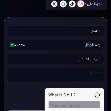
تابعونا على :
الاسم
+966
رقم الجوال
البريد الإلكتروني
الرسالة
What is 3 x 1 ?
Answer
for