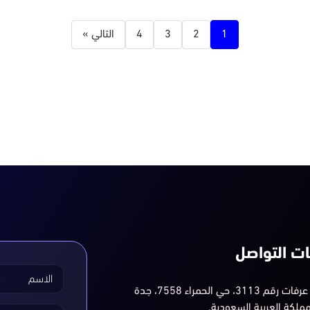
1
2
3
4
التالي »
ت التواصل
الاسم
شارع عرفات رقم 3113، حي الحمراء 7558، جدة