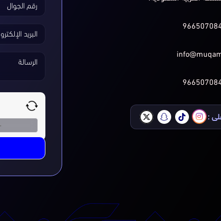
رقم الجوال
96650708
البريد الإلكترو
info@muqam
الرسالة
96650708
لى :